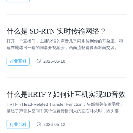
什么是 SD-RTN 实时传输网络？
打开一个直播间，主播说话的声音几乎同步传到你的耳朵里。和
远在地球另一端的同事开视频会，画面流畅得像面对面交谈。这
些看似理所当然的体验，背后都依赖着一个关键问题的解决：如
何让数据在复杂的互联网环境中，既…
行业百科
2026-05-18
什么是HRTF？如何让耳机实现3D音效
HRTF（Head-Related Transfer Function，头部相关传输函数）
描述了声音从空间中某个位置传播到人的左右耳朵时，因头部、
耳廓、肩膀的阻挡和反射而产生的频谱变化。这些变化包含了…
行业百科
2026-05-12