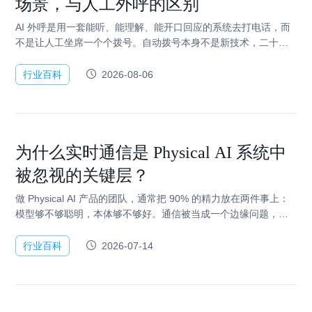
场景，与人工外呼的区别
AI 外呼是用一套能听、能理解、能开口回应的系统去打电话，而
不是让人工坐席一个个拨号。自动拨号本身不是新技术，二十年
前的预测式外呼系统就能批量拨打号码。变化发生在电话接通之
后：机器能不能听懂对方在说什…
行业百科
2026-08-06
为什么实时通信是 Physical AI 系统中
被忽视的关键层？
做 Physical AI 产品的团队，通常把 90% 的精力放在两件事上：
模型够不够聪明，本体够不够好。通信被当成一个边缘问题，接
个 SDK、能传数据就行。 直到产品开始真实部署。用户家里的
Wi-…
行业百科
2026-07-14