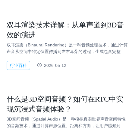
双耳渲染技术详解：从单声道到3D音
效的演进
双耳渲染（Binaural Rendering）是一种音频处理技术，通过计算
声音从空间中特定位置传播到左右耳朵的过程，生成包含完整空
间信息的双声道音频。当用户戴上耳机播放时，大脑会将这些线
索解读为三维…
行业百科
2026-05-12
什么是3D空间音频？如何在RTC中实
现沉浸式音频体验？
3D空间音频（Spatial Audio）是一种模拟真实世界声音空间特性
的音频技术，通过计算声源位置、距离和方向，让用户感知到声
音从特定方位传来，并随着用户和声源的相对位置变化而动态调