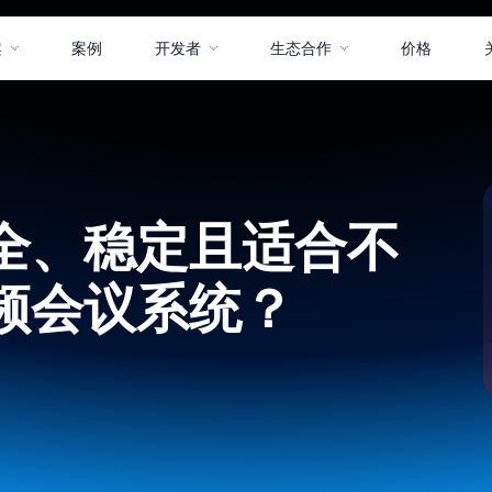
案
案例
开发者
生态合作
价格
全、稳定且适合不
频会议系统？