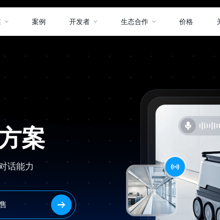
案
案例
开发者
生态合作
价格
决方案
 对话能力
售