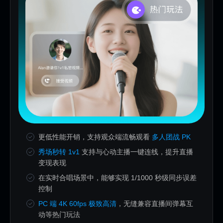
更低性能开销，支持观众端流畅观看
多人团战 PK
秀场秒转 1v1
支持与心动主播一键连线，提升直播
变现表现
在实时合唱场景中，能够实现 1/1000 秒级同步误差
控制
PC 端 4K 60fps 极致高清
，无缝兼容直播间弹幕互
动等热门玩法