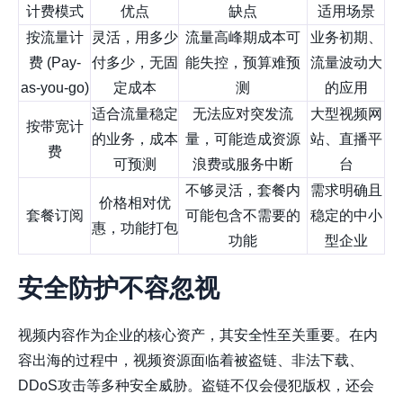
计费模式
优点
缺点
适用场景
按流量计
灵活，用多少
流量高峰期成本可
业务初期、
费 (Pay-
付多少，无固
能失控，预算难预
流量波动大
as-you-go)
定成本
测
的应用
适合流量稳定
无法应对突发流
大型视频网
按带宽计
的业务，成本
量，可能造成资源
站、直播平
费
可预测
浪费或服务中断
台
不够灵活，套餐内
需求明确且
价格相对优
套餐订阅
可能包含不需要的
稳定的中小
惠，功能打包
功能
型企业
安全防护不容忽视
视频内容作为企业的核心资产，其安全性至关重要。在内
容出海的过程中，视频资源面临着被盗链、非法下载、
DDoS攻击等多种安全威胁。盗链不仅会侵犯版权，还会