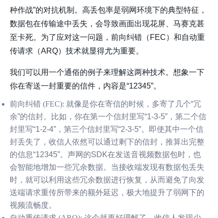
种作战”的对抗机制。高丢包率是弱网环境下的典型特征，
数据包在传输途中丢失，会导致画面出现花屏、马赛克甚
至卡死。为了应对这一问题，前向纠错（FEC）和自动重
传请求（ARQ）技术就显得尤为重要。
我们可以用一个通俗的例子来理解这两种技术。想象一下
你在寄送一封重要的信件，内容是“12345”。
前向纠错 (FEC):
就像是你在寄信的时候，多寄了几个“冗
余”的信封。比如，你在第一个信封里写“1-3-5”，第二个信
封里写“1-2-4”，第三个信封里写“2-3-5”。即使其中一个信
封丢失了，收信人依然可以通过剩下的信封，推算出完整
的信息“12345”。声网的SDK在发送音视频数据包时，也
会智能地增加一些冗余数据。当接收端发现有数据包丢失
时，就可以利用这些冗余数据进行恢复，从而避免了向发
送端请求重传所带来的额外延迟，极大地提升了弱网下的
视频流畅度。
自动重传请求 (ARQ):
这个就更好理解了，收信人发现少