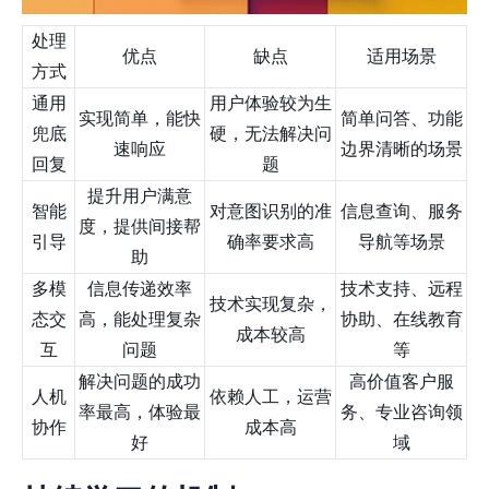
处理
优点
缺点
适用场景
方式
通用
用户体验较为生
实现简单，能快
简单问答、功能
兜底
硬，无法解决问
速响应
边界清晰的场景
回复
题
提升用户满意
智能
对意图识别的准
信息查询、服务
度，提供间接帮
引导
确率要求高
导航等场景
助
多模
信息传递效率
技术支持、远程
技术实现复杂，
态交
高，能处理复杂
协助、在线教育
成本较高
互
问题
等
解决问题的成功
高价值客户服
人机
依赖人工，运营
率最高，体验最
务、专业咨询领
协作
成本高
好
域