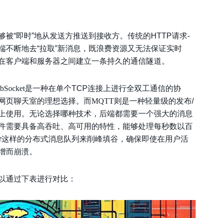
被“即时”地从发送方推送到接收方。传统的HTTP请求-
端不断地去“拉取”新消息，既浪费资源又无法保证实时
在客户端和服务器之间建立一条持久的通信隧道。
bSocket
是一种在单个TCP连接上进行全双工通信的协
网页聊天室的理想选择。而
MQTT
则是一种轻量级的发布/
上使用。无论选择哪种技术，后端都需要一个强大的消息
件需要具备高吞吐、高可用的特性，能够处理每秒数以百
lsar这样的分布式消息队列来削峰填谷，确保即使在用户活
增而崩溃。
以通过下表进行对比：