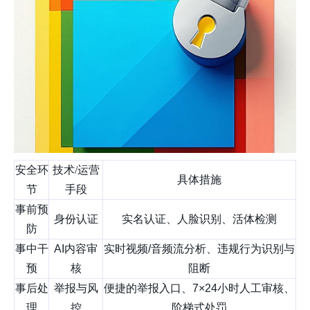
安全环
技术/运营
具体措施
节
手段
事前预
身份认证
实名认证、人脸识别、活体检测
防
事中干
AI内容审
实时视频/音频流分析、违规行为识别与
预
核
阻断
事后处
举报与风
便捷的举报入口、7×24小时人工审核、
理
控
阶梯式处罚