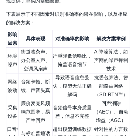
现提供了坚实的基础设施。
下表展示了不同因素对识别准确率的潜在影响，以及相应
的解决方案：
影响
具体表现
对准确率的影响
解决方案举例
因素
街道嘈杂声、
AI降噪算法，如
环境
严重降低信噪比，
办公室人声、
声网
的噪声抑制
噪声
掩盖语音细节
空调风扇声
技术
导致语音信息丢
抗丢包算法、智
网络
音频卡顿、断
失，模型无法正确
能路由网络
波动
续、声音失真
解码
（SD-RTN™）
廉价麦克风频
回声消除
采集
音频信号本身质量
响范围窄，易
（AEC）、自动
设备
差，信息不完整
产生回声
增益（AGC）
口音/
超出模型训练数据
针对性的方言数
与标准普通话