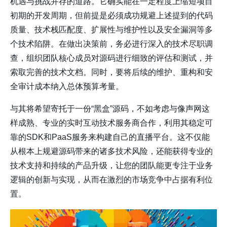
机遇与挑战并存的道路。它确实能在一定程度上缩短项目
初期的开发周期，但前提是必须成功规避上述提到的
代码
质量
、
技术栈匹配度
、
扩展性与维护性
以及
安全漏洞
等多
个技术陷阱。在做出决策前，务必进行深入的技术尽职调
查，组织团队核心成员对源码进行细致的评估和测试，并
索取完善的技术文档。同时，要将后续的维护、重构和安
全审计成本纳入总体预算考量。
与其将希望寄托于一份“黑盒”源码，不如考虑与像
声网
这
样成熟、专业的实时互动技术服务商合作，利用其稳定可
靠的SDK和PaaS服务来构建自己的直播平台。这不仅能
从根本上规避源码带来的诸多技术风险，还能获得专业的
技术支持和持续的产品升级，让您的团队能更专注于业务
逻辑的创新与实现，从而在激烈的市场竞争中占据有利位
置。