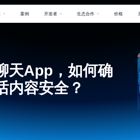
案
案例
开发者
生态合作
价格
聊天App，如何确
话内容安全？