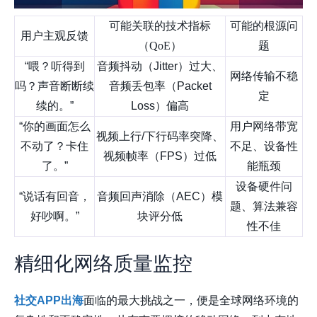
可能关联的技术指标
可能的根源问
用户主观反馈
（QoE）
题
“喂？听得到
音频抖动（Jitter）过大、
网络传输不稳
吗？声音断断续
音频丢包率（Packet
定
续的。”
Loss）偏高
“你的画面怎么
用户网络带宽
视频上行/下行码率突降、
不动了？卡住
不足、设备性
视频帧率（FPS）过低
了。”
能瓶颈
设备硬件问
“说话有回音，
音频回声消除（AEC）模
题、算法兼容
好吵啊。”
块评分低
性不佳
精细化网络质量监控
社交APP出海
面临的最大挑战之一，便是全球网络环境的