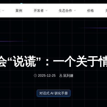
案
案例
开发者
生态合作
价格
AI 学会“说谎”：一个
2025-12-25
鼠到姗
对话式 AI 驯化手册