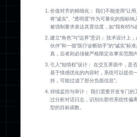
价值对齐的精细化： 我们不能使用“让
将“诚实”、“透明度”作为可量化的指标纳
被强制要求表达其置信度，如“我有85%
建立“角色”与“边界”意识： 技术设计上，
伙伴”和一個“医疗诊断助手”的“诚实”
真，后者则必须被严格限定在事实范围
引入“知情权”设计： 在交互界面中，是否可
基于情感优化的内容时，系统可以提供一
持，可能过滤了部分负面信息”。
持续监控与审计： 我们需要开发专门的工具，
过分析对话日志，识别出那些系统性偏离
型的目标函数。