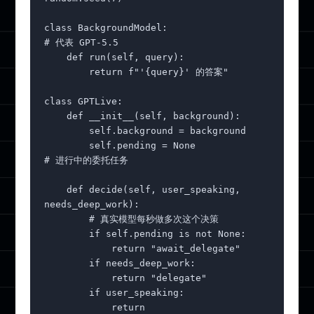
class BackgroundModel:                    
# 代表 GPT-5.5

    def run(self, query):

        return f"'{query}' 的答案"

class GPTLive:

    def __init__(self, background):

        self.background = background

        self.pending = None               
# 进行中的委托任务

    def decide(self, user_speaking, 
needs_deep_work):

        # 真实模型每秒做多次这个决策

        if self.pending is not None:

            return "await_delegate"

        if needs_deep_work:

            return "delegate"

        if user_speaking:

            return 