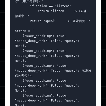
哼"（用户说话时）'

        if action == "listen":

            return "listen     ->（安静，
倾听中）"

        return "speak      ->（正常回复）"

stream = [

    {"user_speaking": True,  
"needs_deep_work": False, "query": 
None},

    {"user_speaking": True,  
"needs_deep_work": False, "query": 
None},

    {"user_speaking": False, 
"needs_deep_work": True,  "query": "傍晚6
点的天气"},

    {"user_speaking": False, 
"needs_deep_work": False, "query": 
None},

    {"user_speaking": False, 
"needs_deep_work": False, "query": 
None},
