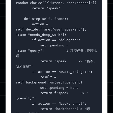
random.choice(["listen", "backchannel"])

        return "speak"

    def step(self, frame):

        action = 
self.decide(frame["user_speaking"], 
frame["needs_deep_work"])

        if action == "delegate":

            self.pending = 
frame["query"]           # 移交任务，继续说
话

            return 'speak      -> "稍等，
我还在呢"'

        if action == "await_delegate":

            result = 
self.background.run(self.pending)

            self.pending = None

            return f'speak      -> "
{result}"'

        if action == "backchannel":

            return 'backchannel-> "嗯