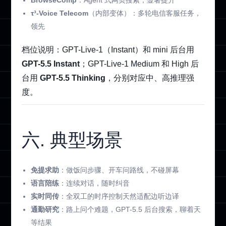
τ³-Voice Telecom
（内部变体）：多轮电信客服任务，
领先
档位说明：GPT-Live-1（Instant）和 mini 后台用
GPT-5.5 Instant
；GPT-Live-1 Medium 和 High 后
台用
GPT-5.5 Thinking
，分别对应中、高推理强
度。
六. 典型场景
免提求助
：做饭问步骤、开车问路线，不碰屏幕
语言陪练
：连续对话，随时纠音
实时同传
：全双工的时序控制天然适配边听边译
通勤研究
：路上问个难题，GPT-5.5 后台搜索，聊着天
等结果