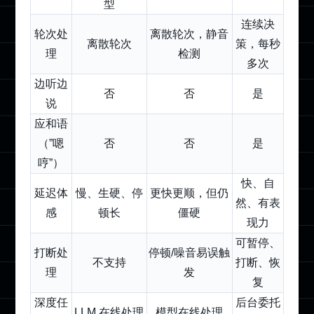
型
连续决
轮次处
离散轮次，静音
离散轮次
策，每秒
理
检测
多次
边听边
否
否
是
说
应和语
（”嗯
否
否
是
哼”）
快、自
延迟体
慢、生硬、停
更快更顺，但仍
然、有表
感
顿长
僵硬
现力
可暂停、
打断处
停顿/噪音易误触
不支持
打断、恢
理
发
复
深度任
后台委托
LLM 在线处理
模型在线处理