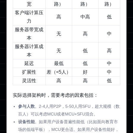
宽
路）
路）
路）
客户端计算压
高
中高
低
力
服务器带宽成
无
高
中
本
服务器计算成
无
低
高
本
延迟
最低
低
中
扩展性
差（<5人）
好
中
灵活性
高
高
低
实际选择架构时，需要考虑的因素包括：
参与人数
。2-4人用P2P，5-50人用SFU，超大规模（数
百人）可以考虑MCU或者MCU+SFU混合。
设备性能
。如果用户设备普遍性能低（比如面向教育市
场的低端平板），MCU更合适。如果用户设备性能好，