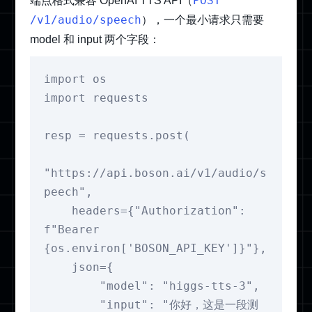
POST
端点格式兼容 OpenAI TTS API（
/v1/audio/speech
），一个最小请求只需要
model 和 input 两个字段：
import os

import requests

resp = requests.post(

"https://api.boson.ai/v1/audio/s
peech",

    headers={"Authorization": 
f"Bearer 
{os.environ['BOSON_API_KEY']}"},

    json={

        "model": "higgs-tts-3",

        "input": "你好，这是一段测