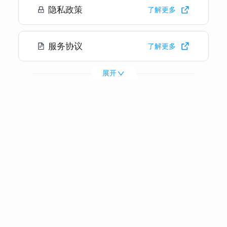
隐私政策
了解更多
复习更便利，让教学更轻松。
3. 视频会议：为视频和电话会议提供实时双语字
幕，适用于跨国会议和大型会议演讲。
服务协议
了解更多
4. 互动游戏：可用于游戏内语音转写翻译和游戏录
屏字幕生成。
展开
5. 电商直播：出海直播场景下为本土用户提供翻译
字幕，跨境贸易沟通更无阻。
6. 听障无障碍：语音转写可以帮助音视频内容触达
更多用户。
产品优势
1. 支持语种：阿拉伯语、西班牙语、法语、意大利
语、日语、韩语、俄语、泰语、越南语。
2. 快速响应，毫秒级识别：对于音频流实现毫秒级
识别，并返回带有时间戳的文字流，便于二次开
发。