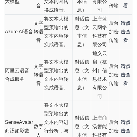
大模型
文本内容转
本信
有限公
音
传输
看
换成语音。
息）
司
将文本大模
对话信
上海蓝
文字
后台
请点
型预输出的
息（文
云网络
Azure AI语音
转语
加密
击查
文本内容转
本信
科技有
音
传输
看
换成语音。
息）
限公司
通义云
将文本大模
对话信
启（杭
文字
后台
请点
阿里云语音
型预输出的
息（文
州）信
转语
加密
击查
合成服务
文本内容转
本信
息技术
音
传输
看
换成语音。
息）
有限公
司
将文本大模
型预输出的
对话信
上海商
SenseAvatar
文本内容进
后台
请点
数字
息（文
汤智能
商汤如影数
行分析，与
加密
击查
人
本信
科技有