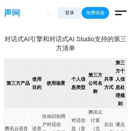
登录
免费体验
对话式AI引擎和对话式AI Studio支持的第三
方清单
第三
方个
第三方
使用
个人信
共享
人信
第三方产品
使用场景
公司名
目的
息类型
方式
息处
称
理规
则
腾讯云
自动识别用
对话信
计算
户对话信
后台
请点
腾讯云语音
语音
息（音
（北