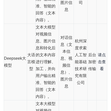
图片信
司
准、智能的
息
回答（文本
内容）。
文本大模型
对视频信
对话信
息、图片信
杭州深
息（文
息和转化后
度求索
本信
大语
的文本内容
人工智
后台
请点
Deepseek大
息、视
言模
进行理解、
能基础
加密
击查
模型
频信
型
加工，并向
技术研
传输
看
息）、
用户输出精
究有限
图片信
准、智能的
公司
息
回答（文本
内容）。
文本大模型
对视频信