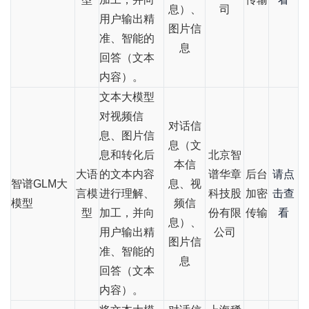
息）、
司
用户输出精
图片信
准、智能的
息
回答（文本
内容）。
文本大模型
对视频信
对话信
息、图片信
息（文
息和转化后
北京智
本信
大语
的文本内容
谱华章
后台
请点
智谱GLM大
息、视
言模
进行理解、
科技股
加密
击查
模型
频信
型
加工，并向
份有限
传输
看
息）、
用户输出精
公司
图片信
准、智能的
息
回答（文本
内容）。