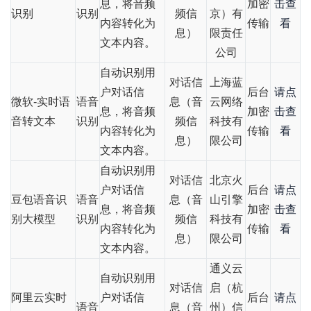
息，将音频
加密
击查
识别
识别
频信
京）有
内容转化为
传输
看
息）
限责任
文本内容。
公司
自动识别用
对话信
上海蓝
户对话信
后台
请点
微软-实时语
语音
息（音
云网络
息，将音频
加密
击查
音转文本
识别
频信
科技有
内容转化为
传输
看
息）
限公司
文本内容。
自动识别用
对话信
北京火
户对话信
后台
请点
豆包语音识
语音
息（音
山引擎
息，将音频
加密
击查
别大模型
识别
频信
科技有
内容转化为
传输
看
息）
限公司
文本内容。
通义云
自动识别用
对话信
启（杭
阿里云实时
户对话信
后台
请点
语音
息（音
州）信