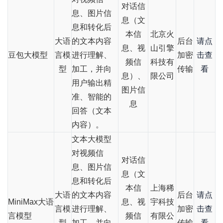
对话信
息、图片信
息（文
息和转化后
本信
北京火
大语
的文本内容
后台
请点
息、视
山引擎
豆包大模型
言模
进行理解、
加密
击查
频信
科技有
型
加工，并向
传输
看
息）、
限公司
用户输出精
图片信
准、智能的
息
回答（文本
内容）。
文本大模型
对视频信
对话信
息、图片信
息（文
息和转化后
本信
上海稀
大语
的文本内容
后台
请点
MiniMax大语
息、视
宇科技
言模
进行理解、
加密
击查
言模型
频信
有限公
型
加工，并向
传输
看