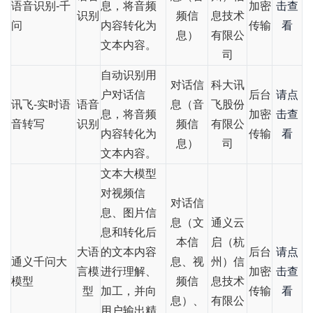
语音识别-千
息，将音频
加密
击查
识别
频信
息技术
问
内容转化为
传输
看
息）
有限公
文本内容。
司
自动识别用
对话信
科大讯
户对话信
后台
请点
讯飞-实时语
语音
息（音
飞股份
息，将音频
加密
击查
音转写
识别
频信
有限公
内容转化为
传输
看
息）
司
文本内容。
文本大模型
对视频信
对话信
息、图片信
息（文
通义云
息和转化后
本信
启（杭
大语
的文本内容
后台
请点
通义千问大
息、视
州）信
言模
进行理解、
加密
击查
模型
频信
息技术
型
加工，并向
传输
看
息）、
有限公
用户输出精