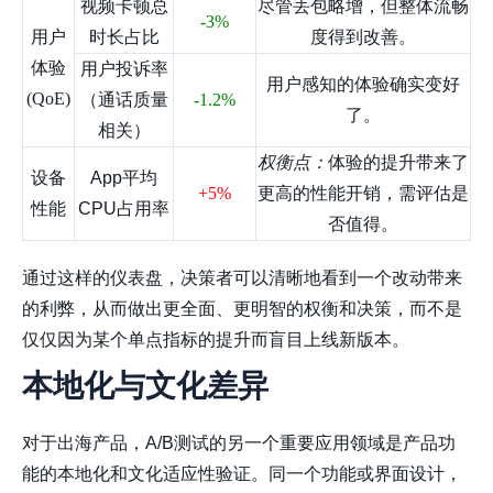
视频卡顿总
尽管丢包略增，但整体流畅
-3%
用户
时长占比
度得到改善。
体验
用户投诉率
用户感知的体验确实变好
(QoE)
（通话质量
-1.2%
了。
相关）
权衡点：
体验的提升带来了
设备
App平均
+5%
更高的性能开销，需评估是
性能
CPU占用率
否值得。
通过这样的仪表盘，决策者可以清晰地看到一个改动带来
的利弊，从而做出更全面、更明智的权衡和决策，而不是
仅仅因为某个单点指标的提升而盲目上线新版本。
本地化与文化差异
对于出海产品，A/B测试的另一个重要应用领域是产品功
能的本地化和文化适应性验证。同一个功能或界面设计，