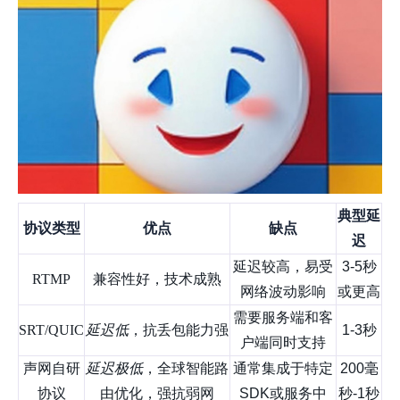
典型延
协议类型
优点
缺点
迟
延迟较高，易受
3-5秒
RTMP
兼容性好，技术成熟
网络波动影响
或更高
需要服务端和客
SRT/QUIC
延迟低
，抗丢包能力强
1-3秒
户端同时支持
声网自研
延迟极低
，全球智能路
通常集成于特定
200毫
协议
由优化，强抗弱网
SDK或服务中
秒-1秒