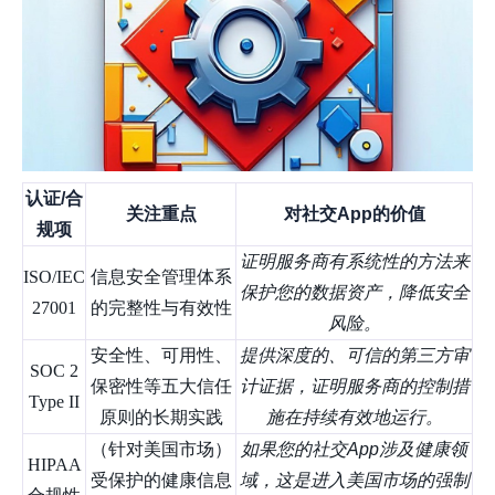
认证/合
关注重点
对社交App的价值
规项
证明服务商有系统性的方法来
ISO/IEC
信息安全管理体系
保护您的数据资产，降低安全
27001
的完整性与有效性
风险。
安全性、可用性、
提供深度的、可信的第三方审
SOC 2
保密性等五大信任
计证据，证明服务商的控制措
Type II
原则的长期实践
施在持续有效地运行。
（针对美国市场）
如果您的社交App涉及健康领
HIPAA
受保护的健康信息
域，这是进入美国市场的强制