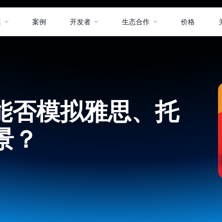
案
案例
开发者
生态合作
价格
p能否模拟雅思、托
景？