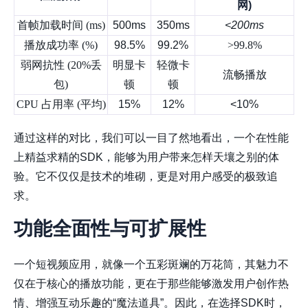
网)
首帧加载时间 (ms)
500ms
350ms
<200ms
播放成功率 (%)
98.5%
99.2%
>99.8%
弱网抗性 (20%丢
明显卡
轻微卡
流畅播放
包)
顿
顿
CPU 占用率 (平均)
15%
12%
<10%
通过这样的对比，我们可以一目了然地看出，一个在性能
上精益求精的SDK，能够为用户带来怎样天壤之别的体
验。它不仅仅是技术的堆砌，更是对用户感受的极致追
求。
功能全面性与可扩展性
一个短视频应用，就像一个五彩斑斓的万花筒，其魅力不
仅在于核心的播放功能，更在于那些能够激发用户创作热
情、增强互动乐趣的“魔法道具”。因此，在选择SDK时，