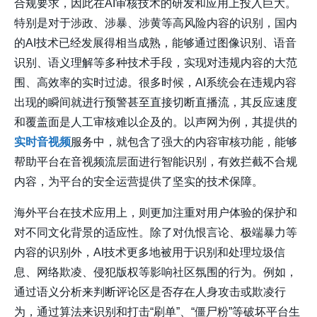
合规要求，因此在AI审核技术的研发和应用上投入巨大。
特别是对于涉政、涉暴、涉黄等高风险内容的识别，国内
的AI技术已经发展得相当成熟，能够通过图像识别、语音
识别、语义理解等多种技术手段，实现对违规内容的大范
围、高效率的实时过滤。很多时候，AI系统会在违规内容
出现的瞬间就进行预警甚至直接切断直播流，其反应速度
和覆盖面是人工审核难以企及的。以
声网
为例，其提供的
实时音视频
服务中，就包含了强大的内容审核功能，能够
帮助平台在音视频流层面进行智能识别，有效拦截不合规
内容，为平台的安全运营提供了坚实的技术保障。
海外平台在技术应用上，则更加注重对用户体验的保护和
对不同文化背景的适应性。除了对仇恨言论、极端暴力等
内容的识别外，AI技术更多地被用于识别和处理垃圾信
息、网络欺凌、侵犯版权等影响社区氛围的行为。例如，
通过语义分析来判断评论区是否存在人身攻击或欺凌行
为，通过算法来识别和打击“刷单”、“僵尸粉”等破坏平台生