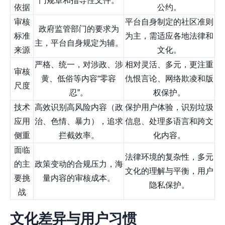
门规章和指导性文件。
依据
公约。
审核
平台自身制定的社区准则
政府监管部门的要求为
标准
为主，需适应各地法律和
主，平台自身规定为辅。
来源
文化。
严格、统一，对涉政、涉
相对灵活、多元，更注重
审核
黄、低俗等内容“零容
仇恨言论、网络欺凌和版
尺度
忍”。
权保护。
技术
高效识别高风险内容（政
保护用户体验，识别垃圾
应用
治、色情、暴力），追求
信息、处理多语言和跨文
侧重
拦截效率。
化内容。
面临
法律环境的复杂性，多元
的主
政策变动的合规压力，海
文化的理解与平衡，用户
要挑
量内容的审核成本。
隐私保护。
战
文化差异与用户习惯