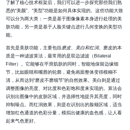
了解了核心技术框架后，我们可以进一步探究那些我们熟
悉的“美颜”、“美型”功能是如何具体实现的。这些功能大致
可以分为两大类：一类是基于图像像素本身进行处理的美
肤功能，另一类是基于人脸关键点进行几何变换的美型功
能。
首先是美肤功能，主要包括
磨皮、美白和红润
。
磨皮
的本
质是一种滤波算法，最常用的是双边滤波（Bilateral
Filter）。它能够在平滑肌肤的同时，智能地保留边缘细
节，比如眼睛和嘴唇的轮廓，避免画面整体变得模糊不
清，从而达到“磨皮不磨细节”的自然效果。
美白
则是通过
调整图像的亮度、对比度和色彩饱和度来实现的。算法会
识别出图像中的皮肤区域，并选择性地提升其亮度，同时
抑制噪点。而
红润
效果，则是在识别出的脸颊区域，适当
增加红色通道的色彩分量，模拟出健康的血色感，让人看
起来气色更好。