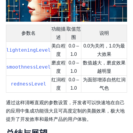
功能描
取值范
参数名
说明
述
围
美白程
0.0 –
0.0为关闭，1.0为最
lighteningLevel
度
1.0
大效果
磨皮程
0.0 –
数值越大，磨皮效果
smoothnessLevel
度
1.0
越明显
红润程
0.0 –
为面部增添自然红润
rednessLevel
度
1.0
气色
通过这样清晰直观的参数设置，开发者可以快速地在自己
的应用中集成功能强大且可高度定制的美颜效果，极大地
提升了开发效率和最终产品的用户体验。