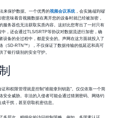
算法来保护数据。一个优秀的
视频会议系统
，会实施
端到端
加密意味着音视频数据在离开您的设备时就已经被加密，
的服务器也无法获取实质内容。这好比您寄出了一封只有
中，还会通过TLS/SRTP等协议对数据流进行加密，确
者设备的全过程中，都是安全的。
声网
在这方面就投入了
（SD-RTN™），不仅保证了数据传输的低延迟和高可
供了银行级别的安全守护。
制
验证和权限管理就是控制“谁能拿到钥匙”。仅仅依靠一个简
络安全威胁。非法的入侵者可能会通过猜测密码、网络钓
造成干扰，甚至窃取机密信息。
了多层次、精细化的访问控制策略。例如，
多因素认证