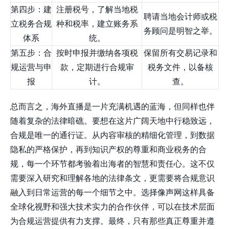
第四步：建
注册税号，了解当地税
聘请当地会计师或税
立税务合规
种和税率，建立账务系
务顾问是明智之举。
体系
统。
第五步：合
按时申报并缴纳各项税
保留所有交易记录和
规运营与申
款，定期进行合规审
税务文件，以备核
报
计。
查。
总而言之，海外直播是一片充满机遇的蓝海，但同样也伴
随着复杂的法律暗礁。要想在这片广阔天地中行稳致远，
合规是唯一的通行证。从内容审核的精细化管理，到数据
隐私的严格保护，再到知识产权的尊重和商业税务的合
规，每一个环节都考验着出海者的智慧和责任心。这不仅
需要深入研究和理解各地的法律条文，更需要将合规意识
融入到日常运营的每一个细节之中。选择像声网这样具备
全球化视野和强大技术实力的合作伙伴，可以在技术层面
为合规运营提供有力支撑。最终，只有那些真正尊重并遵