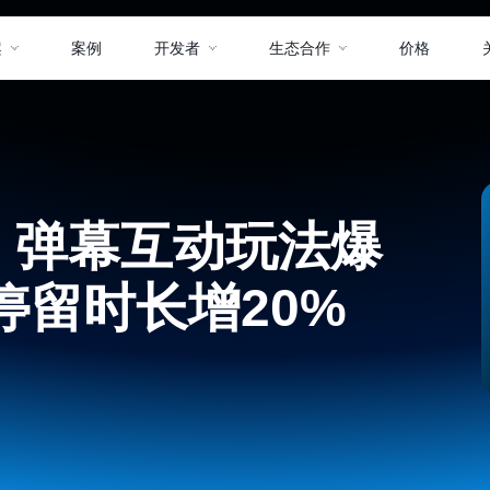
案
案例
开发者
生态合作
价格
｜弹幕互动玩法爆
停留时长增20%