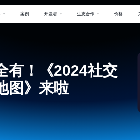
案
案例
开发者
生态合作
价格
有！《2024社交
地图》来啦