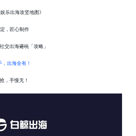
交泛娱乐出海攻坚地图》
沉淀，匠心制作
社交出海
避坑
「攻略」
手，出海全有！
抢，手慢无！