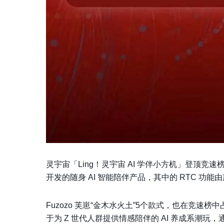
灵宇宙「Ling！灵宇宙 AI 学伴小方机」登顶
开发的随身 AI 智能陪伴产品，其中的 RTC 功
Fuzozo 芙崽“金木水火土”5个款式，也在竞速榜
于为 Z 世代人群提供情感陪伴的 AI 养成系潮