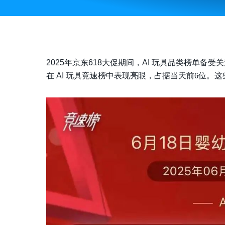
2025年京东618大促期间，AI 玩具品类榜单备受
在 AI 玩具竞速榜中表现亮眼
，
占据当天
前6位。
这