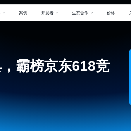
案
案例
开发者
生态合作
价格
具，霸榜京东618竞