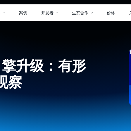
案
案例
开发者
生态合作
价格
 引擎升级：有形
观察