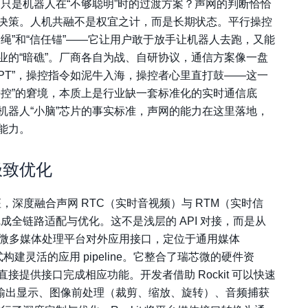
只是机器人在“不够聪明”时的过渡方案？声网的判断恰恰
决策。人机共融不是权宜之计，而是长期状态。平行操控
绳”和“信任锚”——它让用户敢于放手让机器人去跑，又能
业的“暗礁”。厂商各自为战、自研协议，通信方案像一盘
PT”，操控指令如泥牛入海，操控者心里直打鼓——这一
去控”的窘境，本质上是行业缺一套标准化的实时通信底
机器人“小脑”芯片的事实标准，声网的能力在这里落地，
能力。
极致优化
底座，深度融合声网 RTC（实时音视频）与 RTM（实时信
架完成全链路适配与优化。这不是浅层的 API 对接，而是从
瑞芯微多媒体处理平台对外应用接口，定位于通用媒体
式构建灵活的应用 pipeline。它整合了瑞芯微的硬件资
提供接口完成相应功能。开发者借助 Rockit 可以快速
码、视频输出显示、图像前处理（裁剪、缩放、旋转）、音频捕获