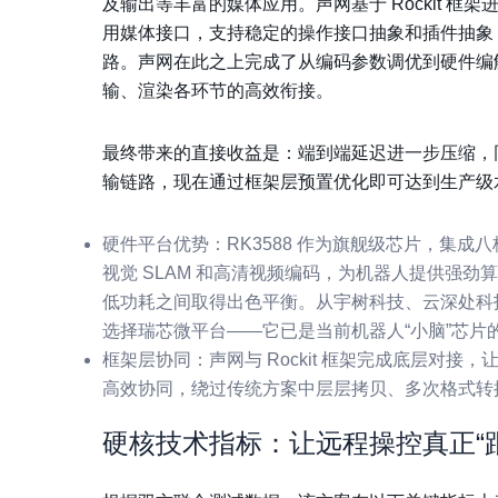
及输出等丰富的媒体应用。声网基于 Rockit 框架
用媒体接口，支持稳定的操作接口抽象和插件抽象
路。声网在此之上完成了从编码参数调优到硬件编
输、渲染各环节的高效衔接。
最终带来的直接收益是：端到端延迟进一步压缩，
输链路，现在通过框架层预置优化即可达到生产级
硬件平台优势
：RK3588 作为旗舰级芯片，集成八核
视觉 SLAM 和高清视频编码，为机器人提供强劲
低功耗之间取得出色平衡。从宇树科技、
云深处科
选择瑞芯微平台——它已是当前机器人“小脑”芯片
框架层协同
：声网与 Rockit 框架完成底层对
高效协同，绕过传统方案中层层拷贝、多次格式转
硬核技术指标：让远程操控真正“