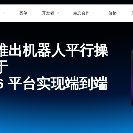
案
案例
开发者
生态合作
价格
推出机器人平行操
于
576 平台实现端到端