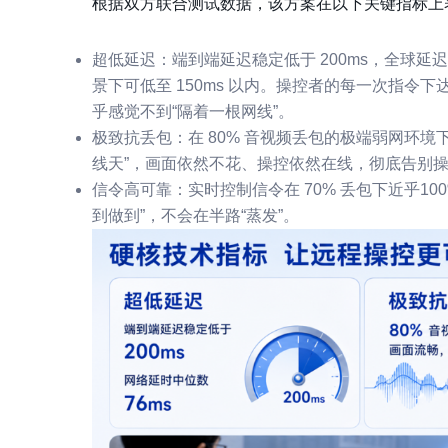
根据双方联合测试数据，该方案在以下关键指标上
超低延迟
：端到端延迟稳定低于 200ms，全球延迟
景下可低至 150ms 以内。操控者的每一次指
乎感觉不到“隔着一根网线”。
极致抗丢包
：在 80% 音视频丢包的极端弱网环
线天”，画面依然不花、操控依然在线，彻底告别
信令高可靠
：实时控制信令在 70% 丢包下近乎1
到做到”，不会在半路“蒸发”。