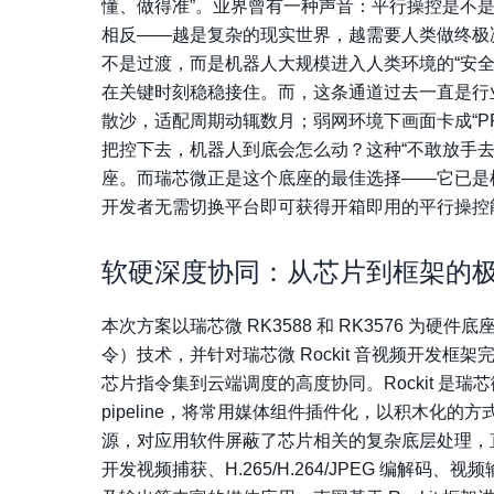
懂、做得准”。业界曾有一种声音：平行操控是不是
相反——越是复杂的现实世界，越需要人类做终极
不是过渡，而是机器人大规模进入人类环境的“安全
在关键时刻稳稳接住。而，这条通道过去一直是行
散沙，适配周期动辄数月；弱网环境下画面卡成“P
把控下去，机器人到底会怎么动？这种“不敢放手
座。而瑞芯微正是这个底座的最佳选择——它已是
开发者无需切换平台即可获得开箱即用的平行操控
软硬深度协同：
从芯片到框架的
本次方案以瑞芯微
RK3588
和 RK3576 为硬件
令）技术，并针对瑞芯微 Rockit 音视频开发框
芯片指令集到云端调度的高度协同。Rockit 是
pipeline，将常用媒体组件插件化，以积木化的方
源，对应用软件屏蔽了芯片相关的复杂底层处理，直接
开发视频捕获、H.265/H.264/JPEG 编解