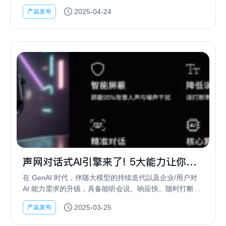
带来了“获取智能体短期记忆”等一系列功能与 API 升级，
产品发布
2025-04-24
助力开发者与客户更灵活、高效...
声网对话式AI引擎来了! 5大能力让你的
Agent比ChatGPT更会说话
在 GenAI 时代，伴随大模型的持续迭代以及企业/用户对
AI 能力需求的升级，具备能听会说、响应快、随时打断等
能力的多模态大模型正在加速落地，近期 MiniMax 、商
产品发布
2025-03-25
汤、豆包等多家主流大模型厂商...