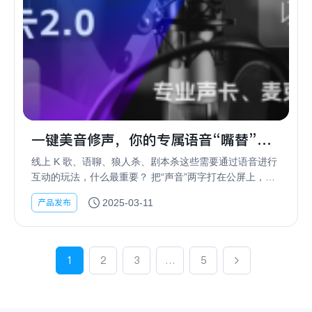
一键美音修声，你的专属语音“嘴替”来
咯！
线上 K 歌、语聊、狼人杀、剧本杀这些需要通过语音进行
互动的玩法，什么最重要？ 把“声音”两字打在公屏上，家
人们！ 语音互动，对用户来说，吸引力最大的当然是对方
产品发布
2025-03-11
的音质、音色、音效了！萝莉音、御姐音、女...
1
2
3
…
5