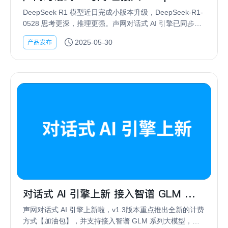
R1-0528
DeepSeek R1 模型近日完成小版本升级，DeepSeek-R1-
0528 思考更深，推理更强。声网对话式 AI 引擎已同步接
入，开发者可根据需要在 Playground 中调用，仅需2行代
产品发布
2025-05-30
码，...
对话式 AI 引擎上新 接入智谱 GLM 模
型，支持获取智能体短期记忆
声网对话式 AI 引擎上新啦，v1.3版本重点推出全新的计费
方式【加油包】，并支持接入智谱 GLM 系列大模型，还