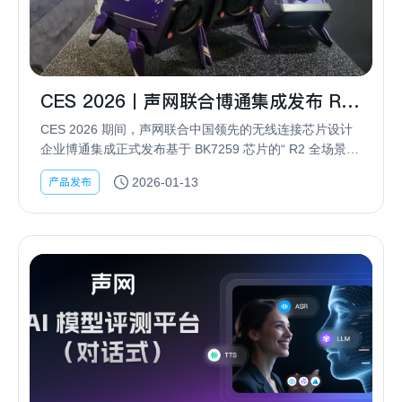
CES 2026丨声网联合博通集成发布 R2
全场景 AI 机器人开发套件
CES 2026 期间，声网联合中国领先的无线连接芯片设计
企业博通集成正式发布基于 BK7259 芯片的“ R2 全场景 AI
机器人开发套件”。陆吾智能旗下“陆卡卡”作为该方案在桌
产品发布
2026-01-13
面机器人场景的标杆...