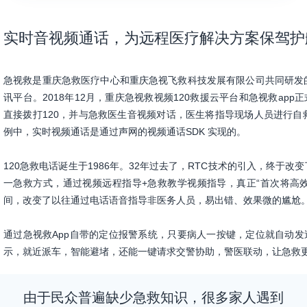
实时音视频通话，为远程医疗解决方案保驾护
急视救是重庆急救医疗中心和重庆急视飞救科技发展有限公司共同研发
讯平台。2018年12月，重庆急视救视频120救援云平台和急视救ap
直接拨打120，并与急救医生音视频对话，医生将指导现场人员进行
例中，实时视频通话是通过声网的视频通话SDK 实现的。
120急救电话诞生于1986年。32年过去了，RTC技术的引入，终于
一急救方式，通过视频远程指导+急救教学视频指导，真正“首次将高
间，改变了以往通过电话语音指导非医务人员，易出错、效果微的尴尬
通过急视救App自带的定位报警系统，只要病人一按键，定位就自动发
示，就近派车，智能避堵，还能一键请求交警协助，警医联动，让急救
由于民众普遍缺少急救知识，很多家人遇到