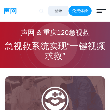
登录
免费体验
声网 & 重庆120急视救
急视救系统实现“一键视频
求救”