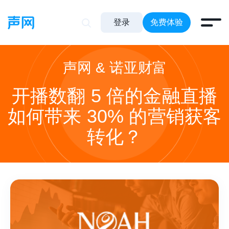
登录
免费体验
声网 & 诺亚财富
开播数翻 5 倍的金融直播
如何带来 30% 的营销获客
转化？