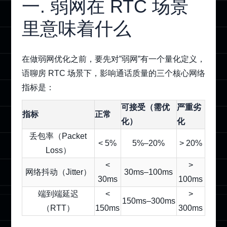
一. 弱网在
RTC
场景
里意味着什么
在做弱网优化之前，要先对”弱网”有一个量化定义，
语聊房 RTC 场景下，影响通话质量的三个核心网络
指标是：
可接受（需优
严重劣
指标
正常
化）
化
丢包率（Packet
< 5%
5%–20%
> 20%
Loss）
<
>
网络抖动（Jitter）
30ms–100ms
30ms
100ms
端到端延迟
<
>
150ms–300ms
（RTT）
150ms
300ms