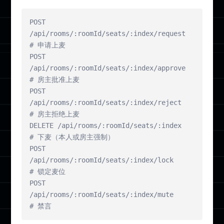
POST   
/api/rooms/:roomId/seats/:index/request   
# 申请上麦

POST   
/api/rooms/:roomId/seats/:index/approve   
# 房主批准上麦

POST   
/api/rooms/:roomId/seats/:index/reject    
# 房主拒绝上麦

DELETE /api/rooms/:roomId/seats/:index           
# 下麦（本人或房主强制）

POST   
/api/rooms/:roomId/seats/:index/lock      
# 锁定麦位

POST   
/api/rooms/:roomId/seats/:index/mute      
# 禁言