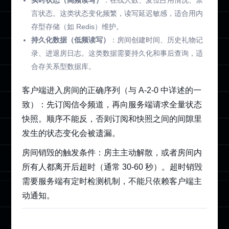
实时状态（高频读写）
：在线人数、麦位占用情况、禁
言状态。这类状态变化频繁，读写延迟敏感，适合用内
存型存储（如 Redis）维护。
持久化数据（低频读写）
：房间创建时间、历史礼物记
录、进退房日志。这类数据需要持久化和事后查询，适
合存关系型数据库。
客户端进入房间的正确序列（与 A-2-0 中详述的一
致）：先订阅信令频道，再向服务端请求全量状态
快照。顺序不能反，否则订阅和快照之间的间隙里
发生的状态变化会被遗漏。
房间销毁的触发条件：房主主动解散，或者房间内
所有人都离开后超时（通常 30-60 秒）。超时销毁
需要服务端有定时检测机制，不能只依赖客户端主
动通知。