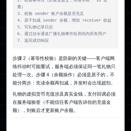
2. 校验幂等性（防重复提交，用请求唯一 ID 去
重）

3. 校验 sender 账户余额是否充足

4. 原子扣减 sender 余额，增加 receiver 收益

5. 写礼物记录日志

6. 通过信令通道广播礼物事件给房间内所有用户

7. 返回成功响应
步骤 2（幂等性校验）是防刷的关键——客户端网
络抖动时可能重试，服务端必须保证同一笔礼物只
处理一次。步骤 4（余额操作）必须是原子的，不
能分两步：先读余额再扣减，并发时会出现超扣。
礼物的虚拟货币充值涉及真实金钱，支付回调必须
在服务端验签（不能信任客户端告诉你的充值金
额），到账后才更新账户余额。