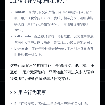
2.1 语聊社交App谁在领先？
Tantan
：原为约会交友产品，自2023年起语聊功能上
线，用户转化率提升26%。脱胎于相亲交友，语聊功能
接入后，用户转化率猛增26%，日常语聊使用率跃升
30%；
Yalla Ludo
：融合棋牌游戏、语聊功能，尤其在中东及
东南亚人群中活跃度极高，曾实现百万级日并发房间；
Litmatch
：定位年轻社群语聊App，平均用户每日语聊
时长达45分钟以上。
这些产品背后的共同特征，是“高频次、低门槛、强
互动”。用户无需预约，只需轻点即可进入多人语聊
“派对房”，短暂停留即满足社交需求。
2.2 用户行为洞察
即时连接需求：70%以上的语聊用户偏好“自动匹配