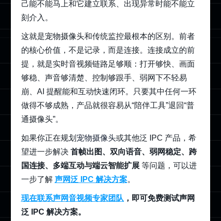
己能不能马上和它建立联系、出现异常时能不能立
刻介入。
这就是宠物摄像头和传统监控最根本的区别。前者
的核心价值，不是记录，而是连接。连接成立的前
提，就是实时音视频链路足够顺：打开够快、画面
够稳、声音够清楚、控制够跟手、弱网下不轻易
崩、AI 提醒能和互动快速闭环。只要其中任何一环
做得不够成熟，产品就很容易从“陪伴工具”退回“普
通摄像头”。
如果你正在规划
宠物摄像头
或其他泛 IPC 产品，希
望进一步解决
首帧出图、双向语音、弱网稳定、跨
国连接、多端互动与端云智能扩展
等问题，可以进
一步了解
声网泛 IPC 解决方案
。
现在联系声网音视频专家团队
，即可免费测试声网
泛 IPC 解决方案。