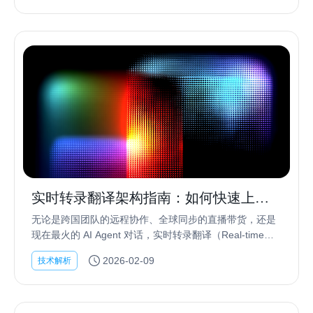
实时转录翻译架构指南：如何快速上线
高精度、低延时的流式字幕系统？
无论是跨国团队的远程协作、全球同步的直播带货，还是
现在最火的 AI Agent 对话，实时转录翻译（Real-time
Transcription & Translation） 已经从“锦上添...
2026-02-09
技术解析