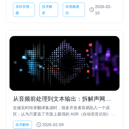
的技术。它解决的不是“数据完不完整”，而是——人听起
2026-02-
实时音视
技术解
音视频通
来会不会突然断、卡...
10
频
析
信
从音频前处理到文本输出：拆解声网实
时转录翻译的端到端逻辑
在做实时转录翻译集成时，很多开发者容易陷入一个误
区：认为只要选了市面上最强的 ASR（自动语音识别）模
型，转录准确率就稳了。 但实际跑起来后，你会发现：主
2026-02-09
技术解析
播一旦开了背景音乐，文字就开始乱跳；多人连麦稍...