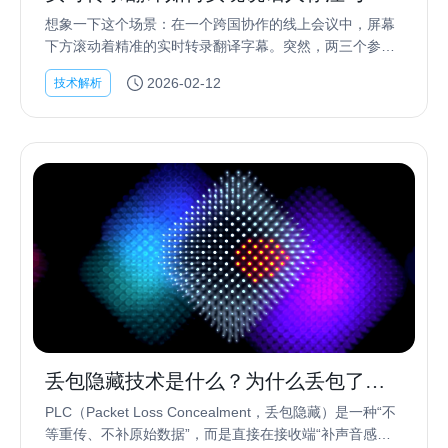
幕对齐
想象一下这个场景：在一个跨国协作的线上会议中，屏幕
下方滚动着精准的实时转录翻译字幕。突然，两三个参会
者为了某个战略项目讨论了起来，语速极快且伴随抢话。
2026-02-12
技术解析
如果此时的字幕只是机械地吐出文字，而没有标注姓名...
丢包隐藏技术是什么？为什么丢包了，
声音还能“不断”？
PLC（Packet Loss Concealment，丢包隐藏）是一种“不
等重传、不补原始数据”，而是直接在接收端“补声音感觉”