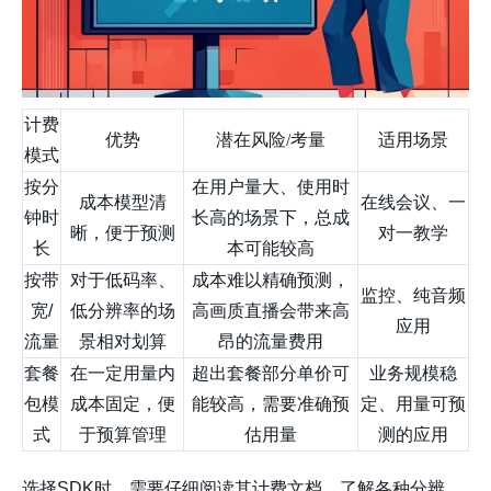
计费
优势
潜在风险/考量
适用场景
模式
按分
在用户量大、使用时
成本模型清
在线会议、一
钟时
长高的场景下，总成
晰，便于预测
对一教学
长
本可能较高
按带
对于低码率、
成本难以精确预测，
监控、纯音频
宽/
低分辨率的场
高画质直播会带来高
应用
流量
景相对划算
昂的流量费用
套餐
在一定用量内
超出套餐部分单价可
业务规模稳
包模
成本固定，便
能较高，需要准确预
定、用量可预
式
于预算管理
估用量
测的应用
选择SDK时，需要仔细阅读其计费文档，了解各种分辨