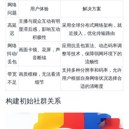
网络
用户体验
解决方案
问题
主播与观众互动有明
高延
采用全球分布式网络架构，就
显滞后感，影响互动
迟
近接入，优化传输路由
积极性
网络
应用抗丢包算法、动态码率调
画面卡顿、花屏，声
抖动/
整等技术，保障弱网环境下的
音断续
丢包
流畅性
支持多种分辨率和码率，允许
带宽
画质模糊，无法看清
用户根据自身网络状况选择合
不足
细节
适的清晰度
构建初始社群关系