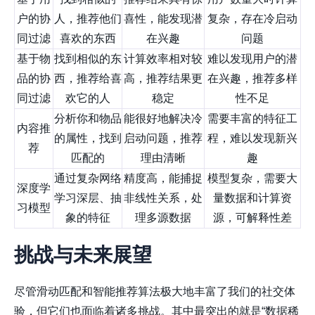
户的协
人，推荐他们
喜性，能发现潜
复杂，存在冷启动
同过滤
喜欢的东西
在兴趣
问题
基于物
找到相似的东
计算效率相对较
难以发现用户的潜
品的协
西，推荐给喜
高，推荐结果更
在兴趣，推荐多样
同过滤
欢它的人
稳定
性不足
分析你和物品
能很好地解决冷
需要丰富的特征工
内容推
的属性，找到
启动问题，推荐
程，难以发现新兴
荐
匹配的
理由清晰
趣
通过复杂网络
精度高，能捕捉
模型复杂，需要大
深度学
学习深层、抽
非线性关系，处
量数据和计算资
习模型
象的特征
理多源数据
源，可解释性差
挑战与未来展望
尽管滑动匹配和智能推荐算法极大地丰富了我们的社交体
验，但它们也面临着诸多挑战。其中最突出的就是“数据稀