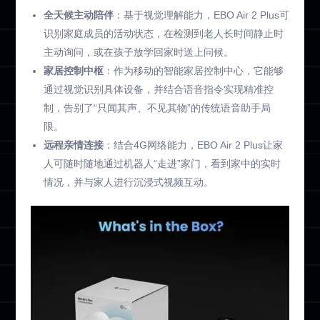
全天候主动陪伴
：基于视觉理解能力，EBO Air 2 Plus可
识别家庭成员的活动状态，在检测到老人长时间静止时
主动询问，或在孩子放学回家时送上问候。
家居控制中枢
：作为移动的智能家居控制中心，它能够
通过视觉识别具体设备，并结合语音指令实现精准控
制，告别了“只闻其声、不见其物”的传统语音助手局
限。
远程亲情连接
：结合4G网络能力，EBO Air 2 Plus让家
人可随时随地通过机器人“走进”家门，看到家中的实时
情况，并与家人进行沉浸式视频互动。