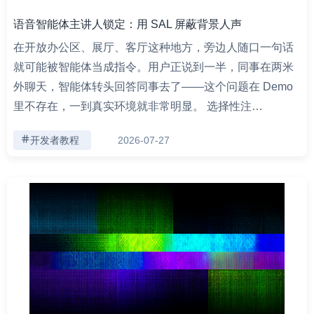
语音智能体主讲人锁定：用 SAL 屏蔽背景人声
在开放办公区、展厅、客厅这种地方，旁边人随口一句话
就可能被智能体当成指令。用户正说到一半，同事在两米
外聊天，智能体转头回答同事去了——这个问题在 Demo
里不存在，一到真实环境就非常明显。 选择性注…
开发者教程
2026-07-27