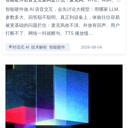
智能硬件做 AI 语音交互，会先讨论大模型：用哪家 LLM、
参数多大、回答聪不聪明。真正到设备上，体验往往容易
被更基础的问题拦住：麦克风收不清、外放有回声、用户
打断不了、网络一抖就断句、TTS 播放慢…
对话式 AI
技术解析
智能硬件
2026-08-04